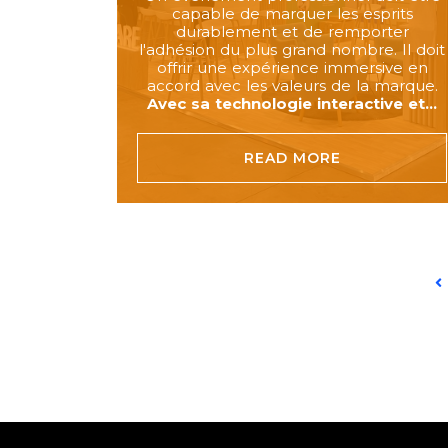
capable de marquer les esprits
durablement et de remporter
l'adhésion du plus grand nombre. Il doit
offrir une expérience immersive en
accord avec les valeurs de la marque.
Avec sa technologie interactive et...
READ MORE