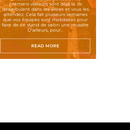
premiers visiteurs sont déjà là. Ils
déambulent dans les allées et vous les
attendez. Cela fait plusieurs semaines
que vos équipes sont mobilisées pour
faire de ce stand de salon une réussite.
D'ailleurs, pour...
READ MORE