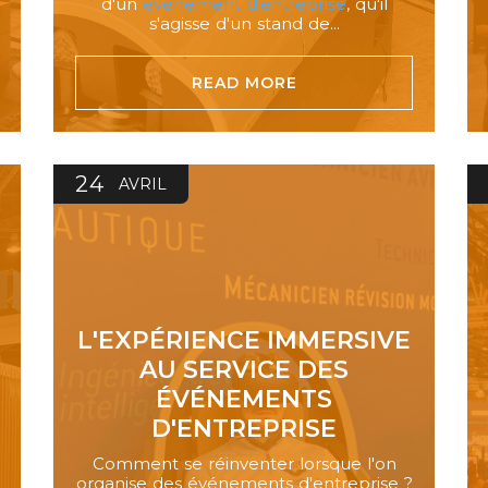
d'un
événement d'entreprise
, qu'il
s'agisse d'un stand de...
READ MORE
24
AVRIL
L'EXPÉRIENCE IMMERSIVE
AU SERVICE DES
ÉVÉNEMENTS
D'ENTREPRISE
Comment se réinventer lorsque l'on
organise des événements d'entreprise ?