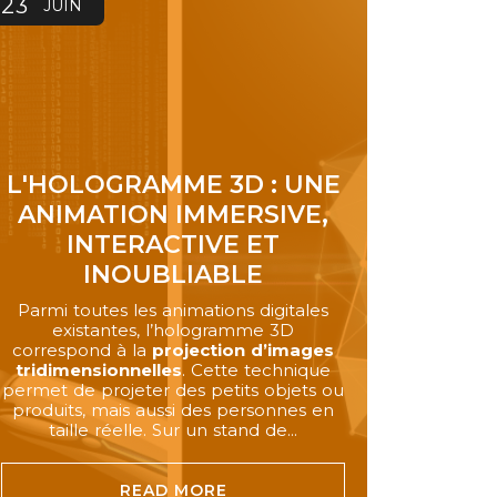
23
JUIN
L'HOLOGRAMME 3D : UNE
ANIMATION IMMERSIVE,
INTERACTIVE ET
INOUBLIABLE
Parmi toutes les animations digitales
existantes, l’hologramme 3D
correspond à la
projection d’images
tridimensionnelles
. Cette technique
permet de projeter des petits objets ou
produits, mais aussi des personnes en
taille réelle. Sur un stand de...
READ MORE