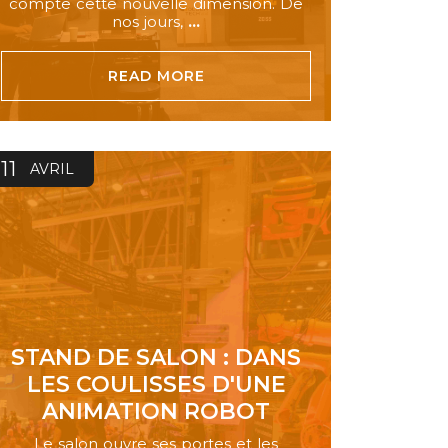
compte cette nouvelle dimension. De
nos jours,
...
READ MORE
11
AVRIL
STAND DE SALON : DANS
LES COULISSES D'UNE
ANIMATION ROBOT
Le salon ouvre ses portes et les