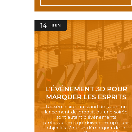
14
JUIN
L'ÉVÉNEMENT 3D POUR
MARQUER LES ESPRITS
Un séminaire, un stand de salon, un
lancement de produit ou une soirée
sont autant d'événements
professionnels qui doivent remplir des
objectifs. Pour se démarquer de la