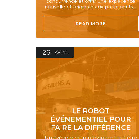
concurrence et offrir une expérience
nouvelle et originale aux participants,...
READ MORE
26
AVRIL
LE ROBOT
ÉVÉNEMENTIEL POUR
FAIRE LA DIFFÉRENCE
Un événement professionnel doit être