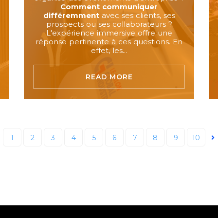
Comment communiquer
différemment
avec ses clients, ses
prospects ou ses collaborateurs ?
L'expérience immersive offre une
réponse pertinente à ces questions. En
effet, les...
READ MORE
1
2
3
4
5
6
7
8
9
10