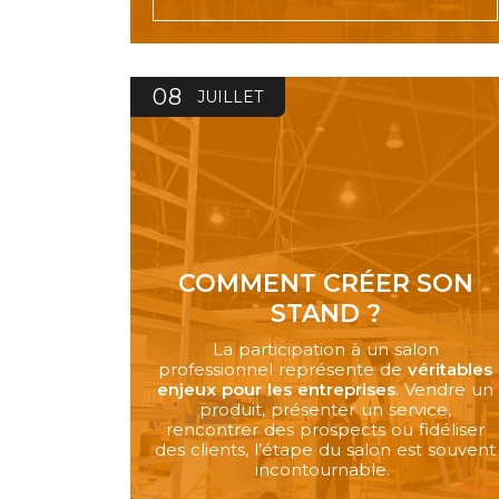
08
JUILLET
COMMENT CRÉER SON
STAND ?
La participation à un salon
professionnel représente de
véritables
enjeux pour les entreprises
. Vendre un
produit, présenter un service,
rencontrer des prospects ou fidéliser
des clients, l’étape du salon est souvent
incontournable.