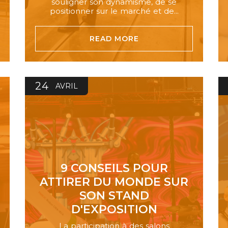
souligner son dynamisme, de se
positionner sur le marché et de...
READ MORE
24
AVRIL
9 CONSEILS POUR
ATTIRER DU MONDE SUR
SON STAND
D'EXPOSITION
La participation à des salons