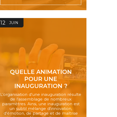
12
JUIN
QUELLE ANIMATION
POUR UNE
INAUGURATION ?
L’organisation d’une inauguration résulte
de l’assemblage de nombreux
paramètres. Ainsi, une inauguration est
un subtil mélange d’innovation,
d’émotion, de partage et de maîtrise