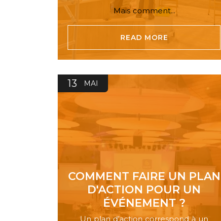
Mais comment...
READ MORE
13
MAI
COMMENT FAIRE UN PLAN
D'ACTION POUR UN
ÉVÉNEMENT ?
Un plan d’action correspond à un