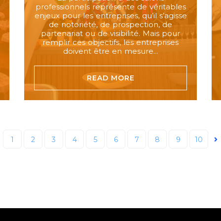
professionnels représente de véritables
enjeux pour les entreprises, qu’il s’agisse
de notoriété, de prospection, de
partenariat ou de visibilité. Mais pour
remplir ces objectifs, les entreprises
doivent être en mesure...
READ MORE
1
2
3
4
5
6
7
8
9
10