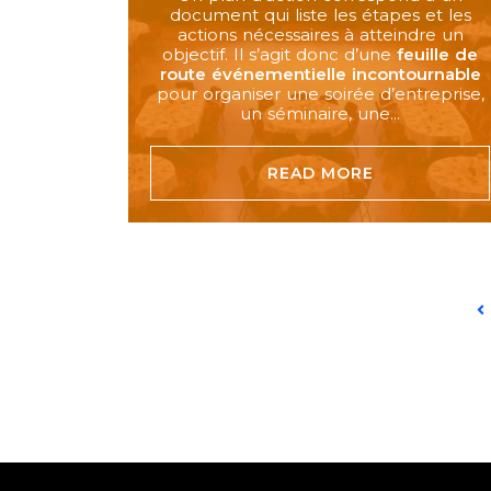
document qui liste les étapes et les
actions nécessaires à atteindre un
objectif. Il s’agit donc d’une
feuille de
route événementielle incontournable
pour organiser une soirée d’entreprise,
un séminaire, une...
READ MORE