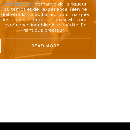
professionnel
demande de la rigueur,
du temps et de l’expérience. Rien ne
doit être laissé au hasard pour marquer
les esprits et proposer aux invités une
expérience inoubliable et inédite. En
tant que créateur...
READ MORE