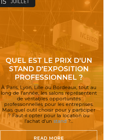
15
JUILLET
QUEL EST LE PRIX D'UN
STAND D'EXPOSITION
PROFESSIONNEL ?
À Paris, Lyon, Lille ou Bordeaux, tout au
long de l’année, les salons représentent
de véritables opportunités
professionnelles pour les entreprises.
Mais quel outil choisir pour y participer
? Faut-il opter pour la location ou
l’achat d’un
stand
?...
READ MORE